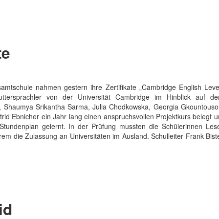
te
amtschule nahmen gestern ihre Zertifikate „Cambridge English Leve
ttersprachler von der Universität Cambridge im Hinblick auf d
, Shaumya Srikantha Sarma, Julia Chodkowska, Georgia Gkountousou
trid Ebnicher ein Jahr lang einen anspruchsvollen Projektkurs belegt 
Stundenplan gelernt. In der Prüfung mussten die Schülerinnen Lese
m die Zulassung an Universitäten im Ausland. Schulleiter Frank Bister
id