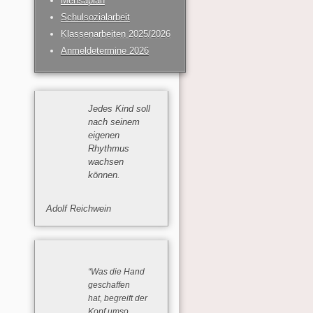
Mensaplan
Schulsozialarbeit
Klassenarbeiten 2025/2026
Anmeldetermine 2026
Jedes Kind soll
nach seinem
eigenen
Rhythmus
wachsen
können.
Adolf Reichwein
“Was die Hand
geschaffen
hat, begreift der
Kopf umso