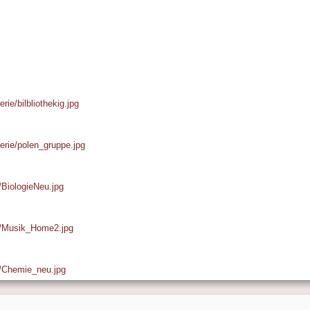
rie/bilbliothekig.jpg
lerie/polen_gruppe.jpg
e/BiologieNeu.jpg
ie/Musik_Home2.jpg
ie/Chemie_neu.jpg