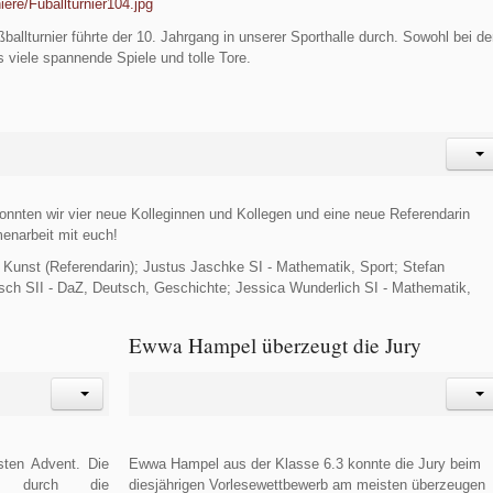
iere/Fuballturnier104.jpg
ballturnier führte der 10. Jahrgang in unserer Sporthalle durch. Sowohl bei d
 viele spannende Spiele und tolle Tore.
nnten wir vier neue Kolleginnen und Kollegen und eine neue Referendarin
enarbeit mit euch!
, Kunst (Referendarin); Justus Jaschke SI - Mathematik, Sport; Stefan
tsch SII - DaZ, Deutsch, Geschichte; Jessica Wunderlich SI - Mathematik,
Ewwa Hampel überzeugt die Jury
sten Advent. Die
Ewwa Hampel aus der Klasse 6.3 konnte die Jury beim
en durch die
diesjährigen Vorlesewettbewerb am meisten überzeugen