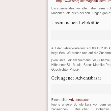
http://www.starg.de/images/bilder/Turn
Ein spannendes, vor allem aber faires Fuß
Mädchen, als auch bei den Jungen gab es
Unsere neuen Lehrkräfte
Auf der Lehrerkonferenz am 08.12.2015 ko
begrüßen. Wir freuen uns auf die Zusamm
[Von links: Miriam Vierhaus SII - Chemie
Hilbrunner SI - Musik, Sport; Mareike Pe
Geschichte, Physik]
Gelungener Adventsbasar
Einen tollen
Adventsbasar
feierte unsere Schule kurz vor dem er
zahlreichen Besucher stöbert