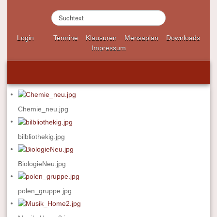
S
u
c
Login
Termine
Klausuren
Mensaplan
Downloads
h
Impressum
e
n
.
.
.
Chemie_neu.jpg
bilbliothekig.jpg
BiologieNeu.jpg
polen_gruppe.jpg