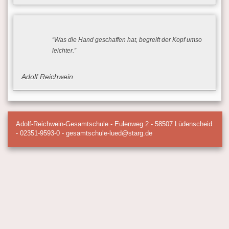
“Was die Hand geschaffen hat, begreift der Kopf umso
leichter.”
Adolf Reichwein
Adolf-Reichwein-Gesamtschule - Eulenweg 2 - 58507 Lüdenscheid
- 02351-9593-0 - gesamtschule-lued@starg.de