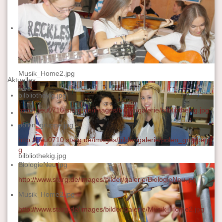
Musik_Home2.jpg
Aktuelles
bilbliothekig.jpg
http://neu0710.starg.de/images/bilder/galerie/bilbliothekig.jpg
polen_gruppe.jpg
http://neu0710.starg.de/images/bilder/galerie/polen_gruppe.jp
g
bilbliothekig.jpg
BiologieNeu.jpg
http://www.starg.de/images/bilder/galerie/BiologieNeu.jpg
Musik_Home2.jpg
http://www.starg.de/images/bilder/galerie/Musik_Home2.jpg