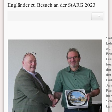
Engländer zu Besuch an der StARG 2023
Sie
Leh
war
Bes
Eur
bes
der
der
Lüd
Jah
Pan
Im 
Sch
kam