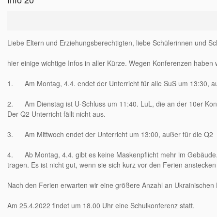
Liebe Eltern und Erziehungsberechtigten, liebe Schülerinnen und Sc
hier einige wichtige Infos in aller Kürze. Wegen Konferenzen haben w
1.
Am Montag, 4.4.
endet der Unterricht für alle SuS
um 13:30
, 
2. Am Dienstag ist U-Schluss
um 11:40
. LuL, die an der 10er Ko
Der Q2 Unterricht fällt nicht aus.
3. Am Mittwoch endet der Unterricht
um 13:00
, außer für die Q2
4.
Ab Montag, 4.4.
gibt es keine Maskenpflicht mehr im Gebäude. B
tragen. Es ist nicht gut, wenn sie sich kurz vor den Ferien ansteck
Nach den Ferien erwarten wir eine größere Anzahl an Ukrainischen Ki
Am 25.4.2022
findet
um 18.00 Uhr
eine Schulkonferenz statt.