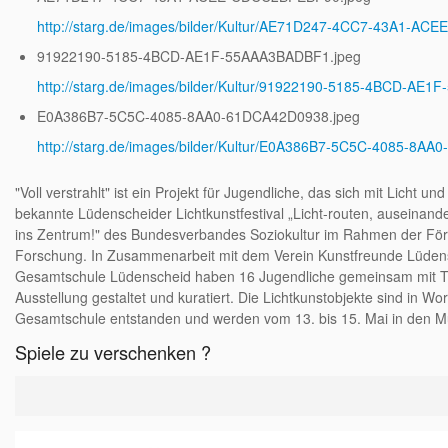
http://starg.de/images/bilder/Kultur/AE71D247-4CC7-43A1-A
91922190-5185-4BCD-AE1F-55AAA3BADBF1.jpeg
http://starg.de/images/bilder/Kultur/91922190-5185-4BCD-AE
E0A386B7-5C5C-4085-8AA0-61DCA42D0938.jpeg
http://starg.de/images/bilder/Kultur/E0A386B7-5C5C-4085-8A
"Voll verstrahlt" ist ein Projekt für Jugendliche, das sich mit Licht 
bekannte Lüdenscheider Lichtkunstfestival „Licht-routen, auseina
ins Zentrum!" des Bundesverbandes Soziokultur im Rahmen der Förd
Forschung. In Zusammenarbeit mit dem Verein Kunstfreunde Lüdensc
Gesamtschule Lüdenscheid haben 16 Jugendliche gemeinsam mit Tom
Ausstellung gestaltet und kuratiert. Die Lichtkunstobjekte sind in 
Gesamtschule entstanden und werden vom 13. bis 15. Mai in den M
Spiele zu verschenken ?