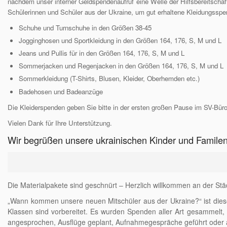
nachdem unser interner Geldspendenaufruf eine Welle der Hilfsbereitschaf
Schülerinnen und Schüler aus der Ukraine, um gut erhaltene Kleidungsspe
Schuhe und Turnschuhe in den Größen 38-45
Jogginghosen und Sportkleidung in den Größen 164, 176, S, M und L
Jeans und Pullis für in den Größen 164, 176, S, M und L
Sommerjacken und Regenjacken in den Größen 164, 176, S, M und L
Sommerkleidung (T-Shirts, Blusen, Kleider, Oberhemden etc.)
Badehosen und Badeanzüge
Die Kleiderspenden geben Sie bitte in der ersten großen Pause im SV-Büro
Vielen Dank für Ihre Unterstützung.
Wir begrüßen unsere ukrainischen Kinder und Famile
Die Materialpakete sind geschnürt – Herzlich willkommen an der St
„Wann kommen unsere neuen Mitschüler aus der Ukraine?“ ist dieser
Klassen sind vorbereitet. Es wurden Spenden aller Art gesammelt, 
angesprochen, Ausflüge geplant, Aufnahmegespräche geführt oder a