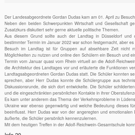
Der Landesabgeordnete Gordan Dudas kam am 01. April zu Besuch i
Neben den beiden Schwerpunkten Wirtschaft und Gesellschaft geh
Zusatzkurs diskutiert sehr gerne aktuelle politische Themen.
Aus diesem Grund sollte auch der Landtag in Düsseldorf und 
bestimmter Termin im Januar 2022 war schon festgemacht, aber es b
Besuch im Landtag ist für Gruppen auf absehbare Zeit nicht mö
Möglichkeiten zu nutzen und online den Schülern ein Besuch und e
Termin vom Januar quasi vom Rhein virtuell an die Adolf-Reichwein
die Architektur des Landtages vor und erläuterte die Funktionen 
Landtagsabgeordneten Gordan Dudas statt. Die Schüler konnten seh
sprechen, aber Herr Dudas konnte die Schülergruppe aus techni
Diskussionsrunde, die sich dort entwickelte. Die Schüler schildert
und die eingeschränkten persönlichen Kontakte in ihrer Oberstufenz
Es kam unter anderem das Thema der Verkehrsprobleme in Lüdensc
Ukraine war ebenso gegenwärtig und welche Bedeutung dieses für
beeinflusst. Herr Dudas war von der angeregten und emotionalen 
äußerte, die Schüler persönlich kennenzulernen.
Mit dem heutigen Treffen in der Adolf-Reichwein-Gesamtschule 
Info 20