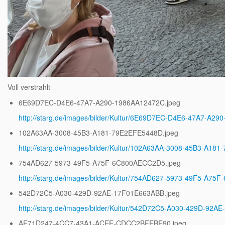
Voll verstrahlt
6E69D7EC-D4E6-47A7-A290-1986AA12472C.jpeg
http://starg.de/images/bilder/Kultur/6E69D7EC-D4E6-47A7-A2
102A63AA-3008-45B3-A181-79E2EFE5448D.jpeg
http://starg.de/images/bilder/Kultur/102A63AA-3008-45B3-A18
754AD627-5973-49F5-A75F-6C800AECC2D5.jpeg
http://starg.de/images/bilder/Kultur/754AD627-5973-49F5-A7
542D72C5-A030-429D-92AE-17F01E663ABB.jpeg
http://starg.de/images/bilder/Kultur/542D72C5-A030-429D-92
AE71D247-4CC7-43A1-ACEE-CDCC2BFEBF90.jpeg