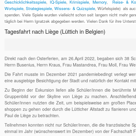
Geschicklichkeitsspiele
,
IQ-Spiele
,
Krimispiele
,
Memory
,
Reise- & Ko
Wortspiele
,
Strategiespiele
,
Wissens- & Quizspiele
, Würfelspiele) als auc
spenden. Viele Spiele wurden vielleicht schon seit langem nicht mehr ge
täglich bei Herrn Ignatzek abgegeben werden. Vielen Dank für ihre Unters
Tagesfahrt nach Liège (Lüttich in Belgien)
Direkt nach den Osterferien, am 26.April 2022, begaben sich 38 Sc
Herrn Busenius, Herrn Kraus, Frau Mastandrea, Frau Moll, Frau Weil
Die Fahrt musste im Dezember 2021 pandemiebedingt verlegt werd
eine ausgiebige Besichtigung der Stadt und natürlich der Kontakt mi
Zu Beginn der Exkursion liefen alle Schüler/innen die berühmte
Gruppenbild vor der Skyline von Liège zu machen. Anschließend 
Schüler/innen nutzten die Zeit, um beispielsweise am großen Place
shoppen zu gehen oder durch die Lütticher Altstadt zu flanieren u
Paul de Liège zu betrachten.
Teilnehmen konnten nicht nur Schüler/innen, die die französische S
einmal im Jahr (wünschenswert im Dezember) von der Fachschaft Fr