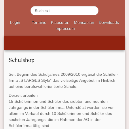
S
u
c
Login
Termine
Klausuren
Mensaplan
Downloads
h
Impressum
e
n
.
.
.
Schulshop
Seit Beginn des Schuljahres 2009/2010 ergänzt die Schüler-
firma „ST.ARGES Style“ das vielseitige Angebot im Hinblick
auf eine berufswahlorientierte Schule.
Derzeit arbeiten
15 Schülerinnen und Schüler des siebten und neunten
Jahrgangs in der Schülerfirma. Unterstützt werden sie vor
allem im Verkauf durch 10 Schülerinnen und Schüler des
sechsten Jahrgangs, die im Rahmen der AG in der
Schülerfirma tätig sind.