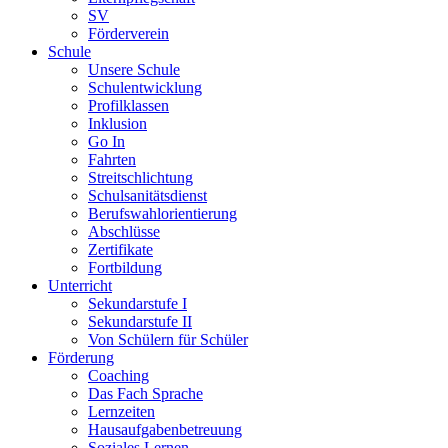
SV
Förderverein
Schule
Unsere Schule
Schulentwicklung
Profilklassen
Inklusion
Go In
Fahrten
Streitschlichtung
Schulsanitätsdienst
Berufswahlorientierung
Abschlüsse
Zertifikate
Fortbildung
Unterricht
Sekundarstufe I
Sekundarstufe II
Von Schülern für Schüler
Förderung
Coaching
Das Fach Sprache
Lernzeiten
Hausaufgabenbetreuung
Soziales Lernen