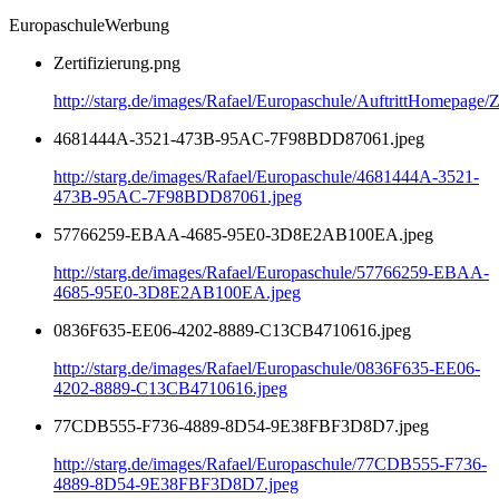
EuropaschuleWerbung
Zertifizierung.png
http://starg.de/images/Rafael/Europaschule/AuftrittHomepage/Z
4681444A-3521-473B-95AC-7F98BDD87061.jpeg
http://starg.de/images/Rafael/Europaschule/4681444A-3521-
473B-95AC-7F98BDD87061.jpeg
57766259-EBAA-4685-95E0-3D8E2AB100EA.jpeg
http://starg.de/images/Rafael/Europaschule/57766259-EBAA-
4685-95E0-3D8E2AB100EA.jpeg
0836F635-EE06-4202-8889-C13CB4710616.jpeg
http://starg.de/images/Rafael/Europaschule/0836F635-EE06-
4202-8889-C13CB4710616.jpeg
77CDB555-F736-4889-8D54-9E38FBF3D8D7.jpeg
http://starg.de/images/Rafael/Europaschule/77CDB555-F736-
4889-8D54-9E38FBF3D8D7.jpeg