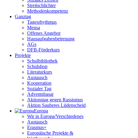
Streitschlichter
Methodenkompetenz
Ganztag
Tagesrhythmus
Mensa
Offenes Angebot
Hausaufgabenbetreuung
AGs
DFB-Förderkurs
Projekte
Schulbibliothek
Schulshop
Literaturkurs
Austausch
Kooperation
Sozialer Tag
Adventsbasar
Aktionstag gegen Rassismus
Aktion Sauberes Lüdenscheid
Europa
Wir in Europa/Verschiedenes
Austausch
Erasmus+
Europäische Projekte &