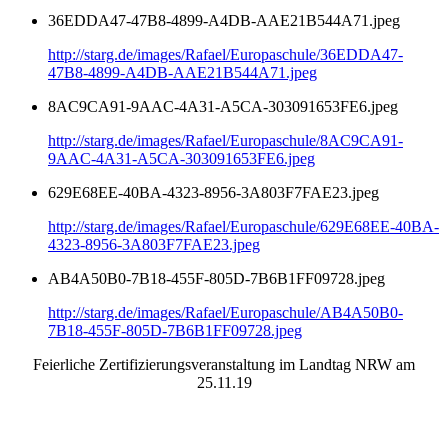
36EDDA47-47B8-4899-A4DB-AAE21B544A71.jpeg
http://starg.de/images/Rafael/Europaschule/36EDDA47-
47B8-4899-A4DB-AAE21B544A71.jpeg
8AC9CA91-9AAC-4A31-A5CA-303091653FE6.jpeg
http://starg.de/images/Rafael/Europaschule/8AC9CA91-
9AAC-4A31-A5CA-303091653FE6.jpeg
629E68EE-40BA-4323-8956-3A803F7FAE23.jpeg
http://starg.de/images/Rafael/Europaschule/629E68EE-40BA-
4323-8956-3A803F7FAE23.jpeg
AB4A50B0-7B18-455F-805D-7B6B1FF09728.jpeg
http://starg.de/images/Rafael/Europaschule/AB4A50B0-
7B18-455F-805D-7B6B1FF09728.jpeg
Feierliche Zertifizierungsveranstaltung im Landtag NRW am
25.11.19