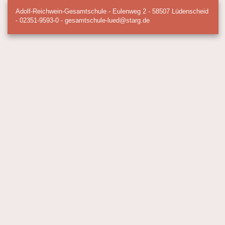
Adolf-Reichwein-Gesamtschule - Eulenweg 2 - 58507 Lüdenscheid
- 02351-9593-0 - gesamtschule-lued@starg.de