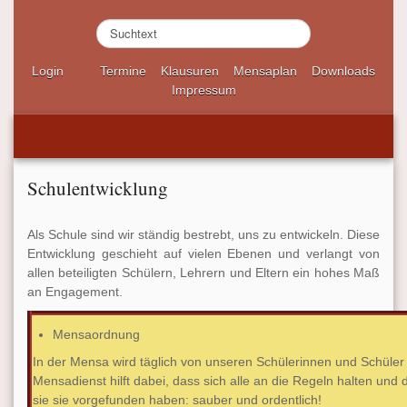
S
u
c
Login
Termine
Klausuren
Mensaplan
Downloads
h
Impressum
e
n
.
.
.
Schulentwicklung
Als Schule sind wir ständig bestrebt, uns zu entwickeln. Diese
Entwicklung geschieht auf vielen Ebenen und verlangt von
allen beteiligten Schülern, Lehrern und Eltern ein hohes Maß
an Engagement.
Mensaordnung
In der Mensa wird täglich von unseren Schülerinnen und Schüler
Mensadienst hilft dabei, dass sich alle an die Regeln halten und 
sie sie vorgefunden haben: sauber und ordentlich!