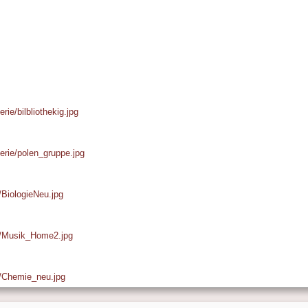
rie/bilbliothekig.jpg
lerie/polen_gruppe.jpg
e/BiologieNeu.jpg
ie/Musik_Home2.jpg
ie/Chemie_neu.jpg