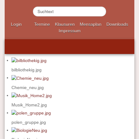
S
u
c
Login
Termine
Klausuren
Mensaplan
Downloads
h
Impressum
e
n
.
.
.
bilbliothekig.jpg
Chemie_neu.jpg
Musik_Home2.jpg
polen_gruppe.jpg