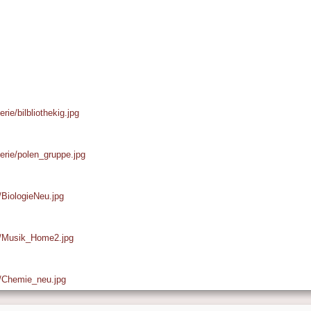
rie/bilbliothekig.jpg
lerie/polen_gruppe.jpg
e/BiologieNeu.jpg
ie/Musik_Home2.jpg
ie/Chemie_neu.jpg