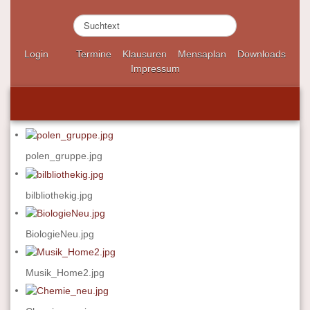
S
u
c
Login
Termine
Klausuren
Mensaplan
Downloads
h
Impressum
e
n
.
.
.
polen_gruppe.jpg
bilbliothekig.jpg
BiologieNeu.jpg
Musik_Home2.jpg