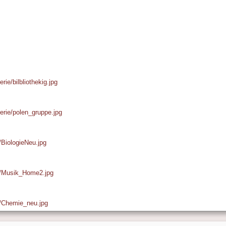
rie/bilbliothekig.jpg
lerie/polen_gruppe.jpg
e/BiologieNeu.jpg
ie/Musik_Home2.jpg
ie/Chemie_neu.jpg