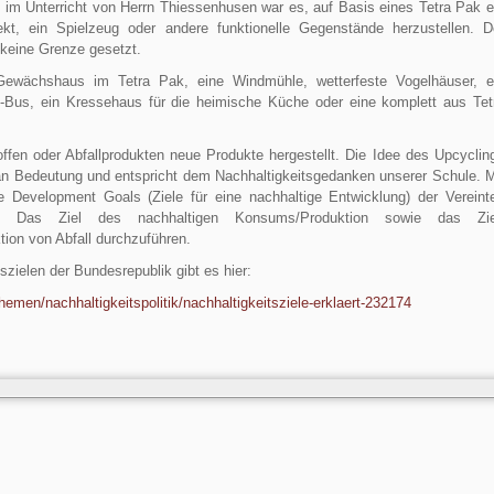
 im Unterricht von Herrn Thiessenhusen war es, auf Basis eines Tetra Pak e
ekt, ein Spielzeug oder andere funktionelle Gegenstände herzustellen. D
 keine Grenze gesetzt.
 Gewächshaus im Tetra Pak, eine Windmühle, wetterfeste Vogelhäuser, e
on-Bus, ein Kressehaus für die heimische Küche oder eine komplett aus Tet
fen oder Abfallprodukten neue Produkte hergestellt. Die Idee des Upcyclin
 Bedeutung und entspricht dem Nachhaltigkeitsgedanken unserer Schule. M
 Development Goals (Ziele für eine nachhaltige Entwicklung) der Vereint
: Das Ziel des nachhaltigen Konsums/Produktion sowie das Zie
on von Abfall durchzuführen.
zielen der Bundesrepublik gibt es hier:
emen/nachhaltigkeitspolitik/nachhaltigkeitsziele-erklaert-232174