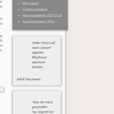
in
Mensaplan
er
Schulsozialarbeit
Klassenarbeiten 2025/2026
in
Anmeldetermine 2026
ra
gs
it
Jedes Kind soll
en
nach seinem
l,
eigenen
Rhythmus
wachsen
können.
Adolf Reichwein
“Was die Hand
geschaffen
hat, begreift der