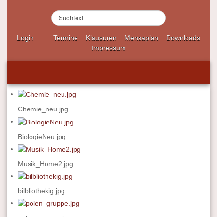
S
u
c
Login
Termine
Klausuren
Mensaplan
Downloads
h
Impressum
e
n
.
.
.
Chemie_neu.jpg
BiologieNeu.jpg
Musik_Home2.jpg
bilbliothekig.jpg