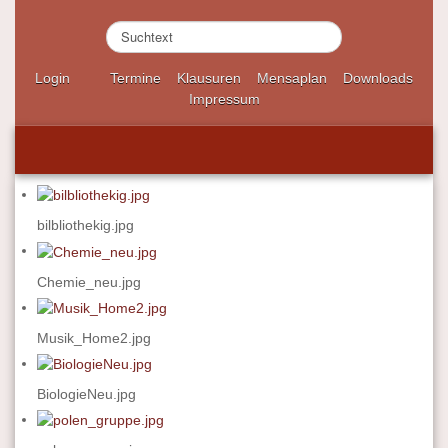
S
u
c
Login
Termine
Klausuren
Mensaplan
Downloads
h
Impressum
e
n
.
.
.
bilbliothekig.jpg
Chemie_neu.jpg
Musik_Home2.jpg
BiologieNeu.jpg